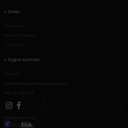
Sklep:
Moje konto
Moje zamówienia
Zaloguj się
Szybki kontakt:
Kontakt
kontakt@szara10bywineavenue.pl
+48 797 606 099
Metody płatności: