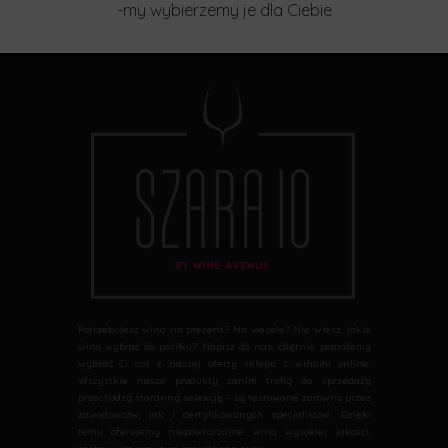
-my wybierzemy je dla Ciebie
Potrzebujesz wina na prezent? Na wesele? Nie wiesz, jakie
wino wybrać do posiłku? Napisz do nas, chętnie pomożemy
wybrać Ci coś z naszej oferty sklepu z winami online.
Wszystkie nasze produkty zanim trafią do sprzedaży
przechodzą staranną selekcję – są testowane zarówno przez
zawodowców, jak i certyfikowanych specjalistów. Dzięki
temu oferujemy niepowtarzalne wina wysokiej jakości,