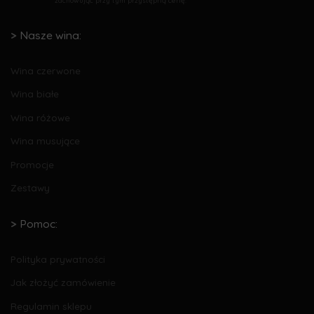
zachowując przy tym przystępną cenę.
Nasze wina:
Wina czerwone
Wina białe
Wina różowe
Wina musujące
Promocje
Zestawy
Pomoc:
Polityka prywatności
Jak złożyć zamówienie
Regulamin sklepu