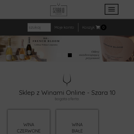
szukaj
Koszyk
0
Moje konto
Sklep z Winami Online - Szara 10
bogata oferta:
WINA
WINA
CZERWONE
BIAŁE