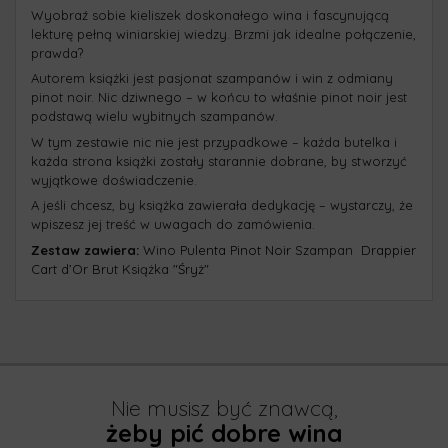
Wyobraź sobie kieliszek doskonałego wina i fascynującą
lekturę pełną winiarskiej wiedzy. Brzmi jak idealne połączenie,
prawda?
Autorem książki jest pasjonat szampanów i win z odmiany
pinot noir. Nic dziwnego – w końcu to właśnie pinot noir jest
podstawą wielu wybitnych szampanów.
W tym zestawie nic nie jest przypadkowe – każda butelka i
każda strona książki zostały starannie dobrane, by stworzyć
wyjątkowe doświadczenie.
A jeśli chcesz, by książka zawierała dedykację – wystarczy,
że
wpiszesz jej treść w uwagach do zamówienia.
Zestaw zawiera:
Wino
Pulenta Pinot Noir
Szampan
Drappier
Cart d’Or Brut
Książka
"Śryż"
Nie musisz być znawcą,
żeby pić dobre wina